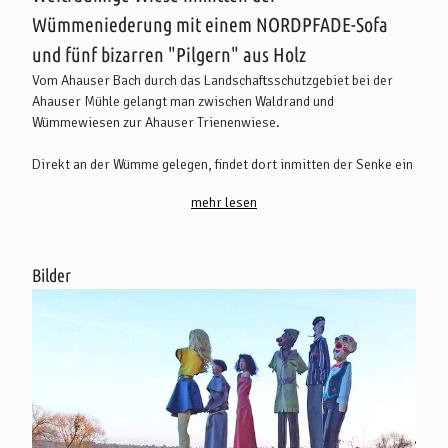
Wümmeniederung mit einem NORDPFADE-Sofa
und fünf bizarren "Pilgern" aus Holz
Vom Ahauser Bach durch das Landschaftsschutzgebiet bei der
Ahauser Mühle gelangt man zwischen Waldrand und
Wümmewiesen zur Ahauser Trienenwiese.
Direkt an der Wümme gelegen, findet dort inmitten der Senke ein
buntes Treiben statt. Insgesamt sechs Skulpturen mit ganz
mehr lesen
unterschiedlichen Charakteren treffen an der Wümme
aufeinander: Clown, Mönch, bizarres Paar, Wolfsmensch. Sie alle
sollen Pilger in den unterschiedlichsten Formen darstellen, da
die ausgearbeiteten Eichenpfähle an einem Wanderweg stehen.
Bilder
Angefertigt wurden die sechs Holzskulpturen von Ahauser
Künstlerinnen im Rahmen einer Aktion des sog. Ahauser Herbst.
Um das Pilgern realistischer zu machen, stellen die
Verantwortlichen die Skulpturen regelmäßig um.
Die Trienenwiese inklusive das "NORDPFADE-Sofa" ist ein
Höhepunkt des etwa 32 km langen NORDPFADES