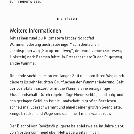
zur Trienenwiese.
Mit dem PKW:
mehr lesen
Die Anfahrt erfolgt aus Bremen und Hamburg über die A1 bis
Abfahrt Posthausen (Ausfahrt 50) weiter über Hellwege über die
Weitere Informationen
Hellweger Straße bis Ahausen. Dort links auf die Unterstedter
Mit seinen rund 30 Kilometern ist der Nordpfad
Straße abbiegen und von dort erneut links Auf den Wiesen
Wümmeniederung auch „Zubringer“ zum deutschen
abbiegen. Der Straße bis zum Ende folgen und wiederum links
Jakobspilgerweg „Soroptimistweg“, der von Itzehoe (Schleswig-
abbiegen. Nach ca. 300 m haben Sie das Ziel erreicht.
Holstein) nach Bremen führt. In Ottersberg stößt der Pilgerweg
an die Wümme.
Mit öffentlichen Verkehrsmitteln:
Die Trienenwiese ist etwa 5 und der Ort Ahausen ist etwa 8 km
Reisende suchten schon vor langer Zeit mühsam ihren Weg durch
vom Bahnhof Sottrum (Ortsteil Hassendorf) zu Fuß und per Rad
diese teils sehr feuchten Grünflächen der Wümmeniederung. Seit
entfernt. Die Bahngesellschaft "metronom" bietet mit dem
der vorletzten Eiszeit formt die Wümme eine einzigartige
"metronom regio" eine direkte Verbindung zwischen Hamburg
Flusslandschaft. Durch regelmäßige Niederschläge und aufgrund
und Bremen an. Vom Bahnhof und vom Ortszentrum Sottrum
des geringen Gefälles ist die Landschaft in großen Bereichen
fährt ein Bürgerbus in die umliegenden Orte. Auch vom
schnell mal überschwemmt und ähnelt einer großen Seenplatte.
Rotenburger Bahnhof fährt eine Buslinie direkt nach Ahausen.
Einige Brücken und Wege sind dann nicht mehr wanderbar.
Weitere Infos zu den Bus- und Bahnverbindungen finden Sie unter
www.bahn.de und www.vbn.de. Geben Sie Ihren Start und die
Der Bischof von Reykjavik pilgerte beispielsweise im Jahre 1150
Haltestelle Ahausen Ortsmitte oder Ahausen im Dreieck ein.
von Norden kommend über Hellwege weiter in den