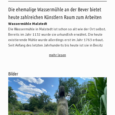
Beschreibung
Die ehemalige Wassermühle an der Bever bietet
heute zahlreichen Künstlern Raum zum Arbeiten
Wassermühle Malstedt
Die Wassermühle in Malstedt ist schon so alt wie der Ort selbst.
Bereits im Jahr 1132 wurde sie urkundlich erwähnt. Die heute
existierende Mühle wurde allerdings erst im Jahr 1763 erbaut.
Seit Anfang des letzten Jahrhunderts bis heute ist sie in Besitz
von Ilka-M. und Bernd Sturm.
mehr lesen
Ursprünglich wurde die Mühle durch zwei Wasserräder
angetrieben, die seit 1907 allerdings durch Turbinen ersetzt
wurden. In dieser Zeit diente sie, zusätzlich zum Malbetrieb,
Bilder
auch als Sägewerk.
Im Zweiten Weltkrieg fiel die Mühle, wie auch ein Großteil der
Ortschaft Malstedt, den Flammen zum Opfer. Die Wassermühle
wurde aber bereits kurz nach Ende des Krieges wieder
aufgebaut. Seit dieser Zeit wurde die Mühle als modernes
Futtermittelwerk betrieben, ehe der Betrieb im Jahr 2002