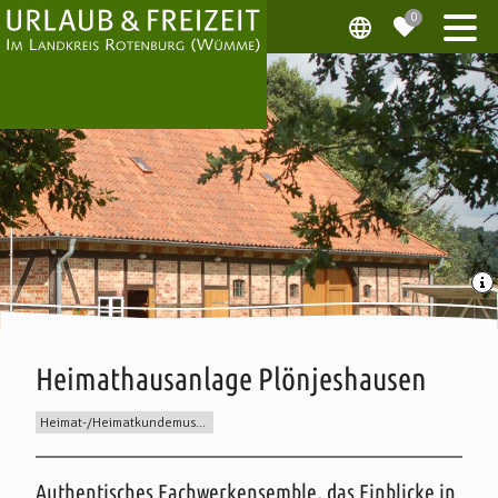
Heimathausanlage Plönjeshausen
Heimat-/Heimatkundemuseum
Beschreibung
Authentisches Fachwerkensemble, das Einblicke in