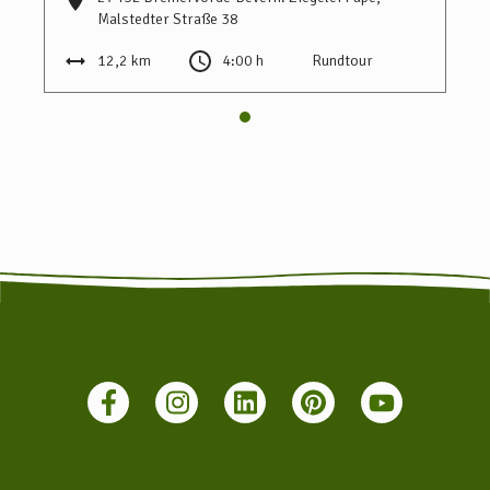
Malstedter Straße 38
Ab Bremen oder Stade können Sie von Mai bis Oktober
samstags, an jedem ersten Sonntag im Monat und feiertags den
12,2 km
4:00 h
Rundtour
historischen Moorexpress nehmen, der gemächlich über die
Dörfer fährt und in Bremervörde hält. Hierzu muss im Vorfeld
ein Ticket gebucht werden. Nähere Infos zu der historischen
Kleinbahn erhalten Sie auf www.moorexpress.de
Von Bremervörde aus erreichen Sie die Heimathausanlage
Plönjeshausen mit dem Fahrrad auf dem Streckenverlauf der
"Waldentdecker-Route".
Außerdem gibt es verschiedene Busverbindungen, die nach
Bremervörde und von dort weiter nach Plönjeshausen führen.
Weitere Infos hierzu finden Sie hier: www.vnn.de