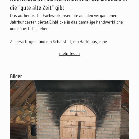
die "gute alte Zeit" gibt
Das authentische Fachwerkensemble aus den vergangenen
Jahrhunderten bietet Einblicke in das damalige handwerkliche
und bäuerliche Leben.
Zu besichtigen sind ein Schafstall, ein Backhaus, eine
Durchfahrtscheune, ein freistehender Lehmbackofen, eine
mehr lesen
Wagenremise, ein Göpelschauer mit Rosswerk sowie eine
rekonstruierte Scheune, die als Museumsscheune dient.
Ausgestellt werden zudem landwirtschaftliche Geräte und
Bilder
Maschinen sowie eine Webstube.
Wir freuen uns auf Ihren Besuch!