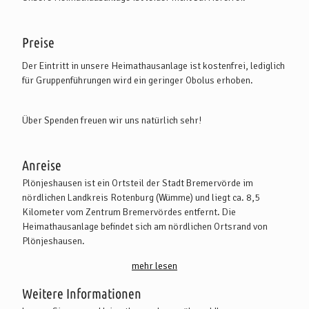
Preise
Der Eintritt in unsere Heimathausanlage ist kostenfrei, lediglich
für Gruppenführungen wird ein geringer Obolus erhoben.
Über Spenden freuen wir uns natürlich sehr!
Anreise
Plönjeshausen ist ein Ortsteil der Stadt Bremervörde im
nördlichen Landkreis Rotenburg (Wümme) und liegt ca. 8,5
Kilometer vom Zentrum Bremervördes entfernt. Die
Heimathausanlage befindet sich am nördlichen Ortsrand von
Plönjeshausen.
mehr lesen
Mit dem PKW:
Aus Bremerhaven folgen Sie der A 27 Richtung Bremen (Abfahrt
Weitere Informationen
Beverstedt) und der B 71 über Beverstedt, Basdahl, Bremervörde