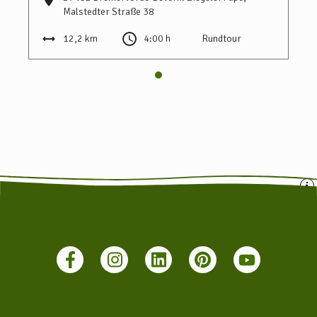
Malstedter Straße 38
Infos hierzu finden Sie unter www.vnn.de
12,2 km
4:00 h
Rundtour