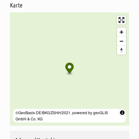
dem die Kirche erneut völlig zerstört wurde. Danach
Karte
erfolgen mehrere An- und Umbauten, auch um die
Kirche vor dem Verfall zu schützen.
Der letzte Abbruch nebst komplettem Neubau erfolgte
dann von 1877 bis 1880 und kostete rund 70.000
Reichsmark. Erstmals wurde seinerzeit auch eine Orgel
(des Orgelbauers J. H. Röver aus Stade) in die Heilig-
Kreuz-Kirche eingebaut. Die letzte Renovierung des
Innenraums erfolgte in den Jahren 1965/66.
Genau wie das Kirchenschiff fielen auch die Glocken -
insbesondere den beiden Weltkriegen - zum Opfer und
mussten ersetzt werden.
Die zentrale Mitte der Heilig-Kreuz-Kirche bildet heute
der in seinem ursprünglichen Aussehen wieder
hergestellte gotische Flügelaltar. Experten schätzen
sein Alter auf etwa 500 Jahre.