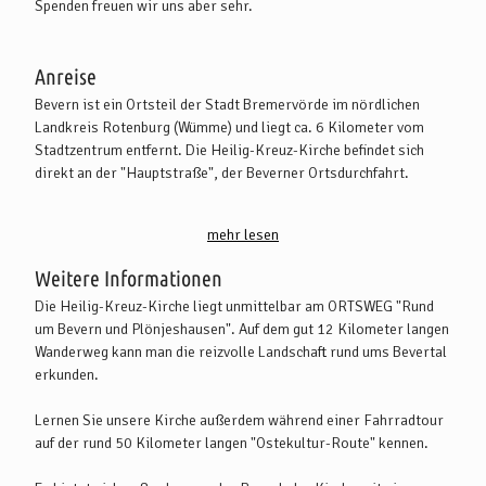
Spenden freuen wir uns aber sehr.
Anreise
Bevern ist ein Ortsteil der Stadt Bremervörde im nördlichen
Landkreis Rotenburg (Wümme) und liegt ca. 6 Kilometer vom
Stadtzentrum entfernt. Die Heilig-Kreuz-Kirche befindet sich
direkt an der "Hauptstraße", der Beverner Ortsdurchfahrt.
Mit dem PKW:
mehr lesen
Aus Bremerhaven folgen Sie der A 27 Richtung Bremen (Abfahrt
Beverstedt) und der B 71 über Beverstedt und Basdahl.
Weitere Informationen
Von Hamburg aus folgen Sie der A 26 und B 73 in Richtung Stade
Die Heilig-Kreuz-Kirche liegt unmittelbar am ORTSWEG "Rund
oder der A 1 in Richtung Bremen (Abfahrt Bockel) und dann der B
um Bevern und Plönjeshausen". Auf dem gut 12 Kilometer langen
71 über Zeven und Selsingen.
Wanderweg kann man die reizvolle Landschaft rund ums Bevertal
Von Bremen und Hannover erreichen Sie Bremervörde über die A
erkunden.
27 in Richtung Bremerhaven (Abfahrt Ritterhude) und die B 74
(über Osterholz-Scharmbeck, Hambergen, Basdahl und Oerel).
Lernen Sie unsere Kirche außerdem während einer Fahrradtour
Von Rotenburg (Wümme) folgen Sie der B 71 (über Zeven und
auf der rund 50 Kilometer langen "Ostekultur-Route" kennen.
Selsingen).
In Bremervörde biegen Sie von der B 71 in die "Zevener Straße"