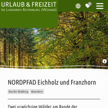
NORDPFAD Eichholz und Franzhorn
Nordic Walking
Wandern
Beschreibung
Zwei urwüchsige Wälder am Rande der