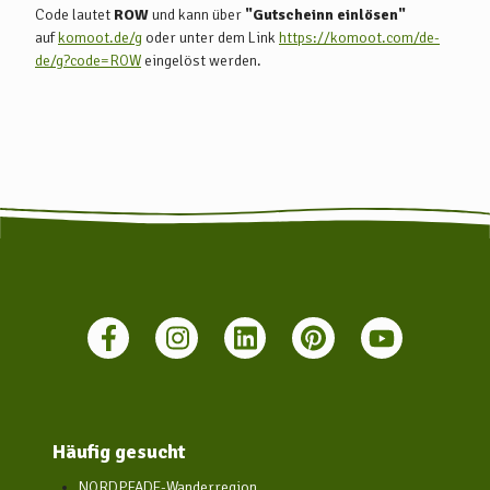
Code lautet
ROW
und kann über
"Gutscheinn einlösen"
auf
komoot.de/g
oder unter dem Link
https://komoot.com/de-
de/g?code=ROW
eingelöst werden.
Häufig gesucht
NORDPFADE-Wanderregion