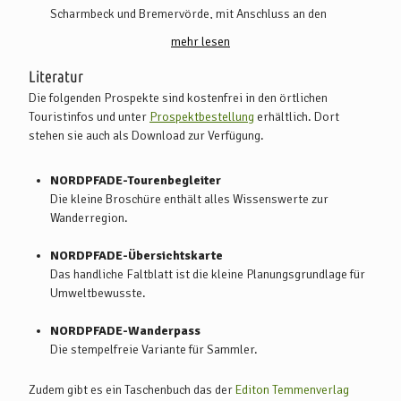
Scharmbeck und Bremervörde, mit Anschluss an den
Fernverkehr nach Bremen und Hamburg
mehr lesen
Infos
:
www.vnn.de
Literatur
Die folgenden Prospekte sind kostenfrei in den örtlichen
Anreise mit der historischen Kleinbahn
Touristinfos und unter
Prospektbestellung
erhältlich. Dort
Bahnhöfe
: Gnarrenburg, 1,5 km vom Startpunkt 1 des
stehen sie auch als Download zur Verfügung.
NORDPFADES entfernt und Brillit (direkt am NORDPFAD)
Bahn „Moorexpress“
: verkehrt von Mai bis Oktober. Sa.
NORDPFADE-Tourenbegleiter
und feiertags zwischen Bremen und Stade
Die kleine Broschüre enthält alles Wissenswerte zur
Infos:
www.moorexpress.info
Wanderregion.
NORDPFADE-Übersichtskarte
Das handliche Faltblatt ist die kleine Planungsgrundlage für
Umweltbewusste.
NORDPFADE-Wanderpass
Die stempelfreie Variante für Sammler.
Zudem gibt es ein Taschenbuch das der
Editon Temmenverlag