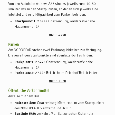
Von den Autobahn A1 bzw. A27 sind es jeweils rund 40-50
Minuten bis zu den Startpunkten, an denen sich jeweils eine
Infotafel und eine Möglichkeit zum Parken befinden.
Startpunkt 1:
27442 Gnarrenburg, Waldstraße nahe
Hausnummer 14
Startpunkt 2:
27442 Brillit, beim Friedhof Brillit in der
mehr lesen
Franzhorner Straße, von dort geht es zum Startpunkt 2, dem
Rastplatz Brillit in der Straße "Breite Lieth"
Parken
Am NORDPFAD stehen zwei Parkmöglichkeiten zur Verfügung.
Die jeweiligen Startpunkte sind ebenfalls dort zu finden.
Parkplatz 1:
27442 Gnarrenburg, Waldstraße nahe
Hausnummer 14
Parkplatz 2:
27442 Brillit, beim Friedhof Brillit in der
Franzhorner Straße, von dort geht es zum Startpunkt 2, dem
mehr lesen
Rastplatz Brillit in der Straße "Breite Lieth"
Öffentliche Verkehrsmittel
Anreise mit dem Bus
Haltestellen
: Gnarrenburg Mitte, 100 m vom Startpunkt 1
des NORDPFADES entfernt und Brillit
Buslinie 640:
verkehrt Mo.-Sa. zwischen Osterholz-