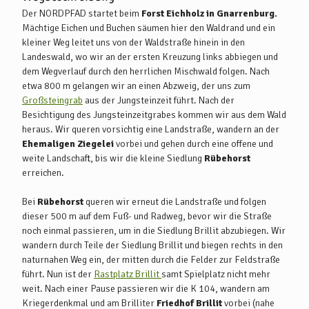
Der NORDPFAD startet beim
Forst Eichholz in Gnarrenburg.
Mächtige Eichen und Buchen säumen hier den Waldrand und ein
kleiner Weg leitet uns von der Waldstraße hinein in den
Landeswald, wo wir an der ersten Kreuzung links abbiegen und
dem Wegverlauf durch den herrlichen Mischwald folgen. Nach
etwa 800 m gelangen wir an einen Abzweig, der uns zum
Großsteingrab
aus der Jungsteinzeit führt. Nach der
Besichtigung des Jungsteinzeitgrabes kommen wir aus dem Wald
heraus. Wir queren vorsichtig eine Landstraße, wandern an der
Ehemaligen Ziegelei
vorbei und gehen durch eine offene und
weite Landschaft, bis wir die kleine Siedlung
Rübehorst
erreichen.
Bei
Rübehorst
queren wir erneut die Landstraße und folgen
dieser 500 m auf dem Fuß- und Radweg, bevor wir die Straße
noch einmal passieren, um in die Siedlung Brillit abzubiegen. Wir
wandern durch Teile der Siedlung Brillit und biegen rechts in den
naturnahen Weg ein, der mitten durch die Felder zur Feldstraße
führt. Nun ist der
Rastplatz Brillit
samt Spielplatz nicht mehr
weit. Nach einer Pause passieren wir die K 104, wandern am
Kriegerdenkmal und am Brilliter
Friedhof Brillit
vorbei (nahe