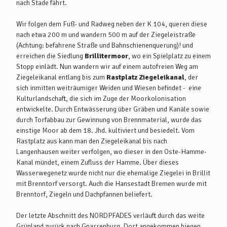
nach Stade fährt.
Wir folgen dem Fuß- und Radweg neben der K 104, queren diese
nach etwa 200 m und wandern 500 m auf der Ziegeleistraße
(Achtung: befahrene Straße und Bahnschienenquerung)! und
erreichen die Siedlung
Brillitermoor
, wo ein Spielplatz zu einem
Stopp einlädt. Nun wandern wir auf einem autofreien Weg am
Ziegeleikanal entlang bis zum
Rastplatz Ziegeleikanal
, der
sich inmitten weiträumiger Weiden und Wiesen befindet - eine
Kulturlandschaft, die sich im Zuge der Moorkolonisation
entwickelte. Durch Entwässerung über Gräben und Kanäle sowie
durch Torfabbau zur Gewinnung von Brennmaterial, wurde das
einstige Moor ab dem 18. Jhd. kultiviert und besiedelt. Vom
Rastplatz aus kann man den Ziegeleikanal bis nach
Langenhausen weiter verfolgen, wo dieser in den Oste-Hamme-
Kanal mündet, einem Zufluss der Hamme. Über dieses
Wasserwegenetz wurde nicht nur die ehemalige Ziegelei in Brillit
mit Brenntorf versorgt. Auch die Hansestadt Bremen wurde mit
Brenntorf, Ziegeln und Dachpfannen beliefert.
Der letzte Abschnitt des NORDPFADES verläuft durch das weite
Grünland zurück nach Gnarrenburg. Dort angekommen biegen