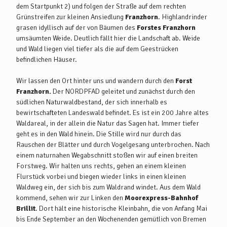
dem Startpunkt 2) und folgen der Straße auf dem rechten
Grünstreifen zur kleinen Ansiedlung
Franzhorn
. Highlandrinder
grasen idyllisch auf der von Bäumen des
Forstes Franzhorn
umsäumten Weide. Deutlich fällt hier die Landschaft ab. Weide
und Wald liegen viel tiefer als die auf dem Geestrücken
befindlichen Häuser.
Wir lassen den Ort hinter uns und wandern durch den
Forst
Franzhorn.
Der NORDPFAD geleitet und zunächst durch den
südlichen Naturwaldbestand, der sich innerhalb es
bewirtschafteten Landeswald befindet. Es ist ein 200 Jahre altes
Waldareal, in der allein die Natur das Sagen hat. Immer tiefer
geht es in den Wald hinein. Die Stille wird nur durch das
Rauschen der Blätter und durch Vogelgesang unterbrochen. Nach
einem naturnahen Wegabschnitt stoßen wir auf einen breiten
Forstweg. Wir halten uns rechts, gehen an einem kleinen
Flurstück vorbei und biegen wieder links in einen kleinen
Waldweg ein, der sich bis zum Waldrand windet. Aus dem Wald
kommend, sehen wir zur Linken den
Moorexpress-Bahnhof
Brillit
. Dort hält eine historische Kleinbahn, die von Anfang Mai
bis Ende September an den Wochenenden gemütlich von Bremen