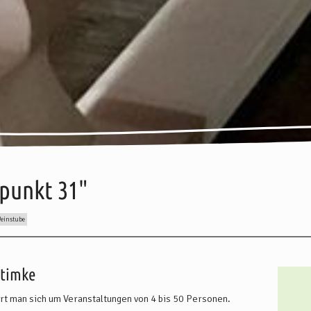
fpunkt 31"
einstube
eise
Anreise
Weitere Informationen
Karte
Adresse / Kontakt
Öffnungszeiten
rtimke
rt man sich um Veranstaltungen von 4 bis 50 Personen.