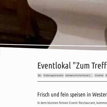
Eventlokal "Zum Tref
Bar
Erlebnisgastronomie
Gehobene Küche/Haute Cuisine
Vinothek
W
Inhalt:
Beschreibung
Küchen
Wissenswertes
Pr
Frisch und fein speisen in Weste
In dem kleinen feinen Event-Restaurant, kümme