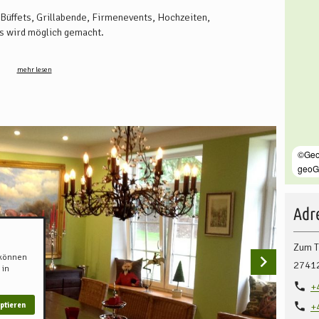
Büffets, Grillabende, Firmenevents, Hochzeiten,
Es wird möglich gemacht.
ern. Und Büffets aller Art können auch im eigenen Zuhause
mehr lesen
Adre
Zum T
 können
2741
 in
+
ptieren
+