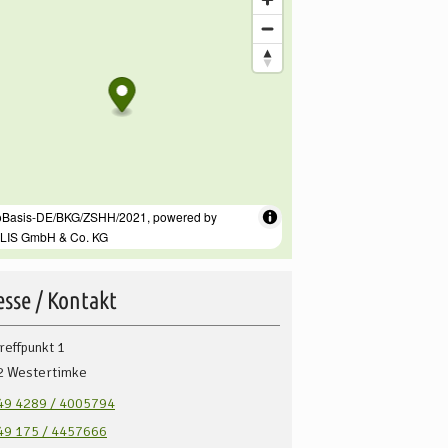
sse / Kontakt
reffpunkt 1
2
Westertimke
49 4289 / 4005794
49 175 / 4457666