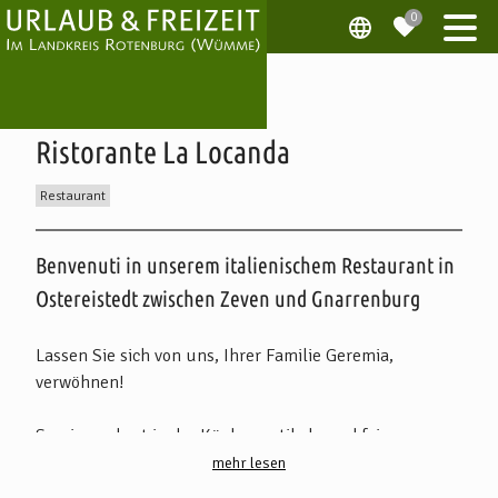
Ristorante La Locanda
Restaurant
Beschreibung
Benvenuti in unserem italienischem Restaurant in
Ostereistedt zwischen Zeven und Gnarrenburg
Lassen Sie sich von uns, Ihrer Familie Geremia,
verwöhnen!
Sergio zaubert in der Küche rustikale und feine
italienische Kost. Seine Kochkünste überzeugen durch
mehr lesen
klassische á la carte-Gerichte wie Pizza-, Pasta- und