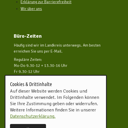
Erklärung zur Barrierefreiheit
Wir über uns
Büro-Zeiten
Häufig sind wir im Landkreis unterwegs. Am besten
erreichen Sie uns per E-Mail.
Reguläre Zeiten:
Mo-Do 9.30-12 + 13.30-16 Uhr
Fr 9.30-12 Uhr
und nach Vereinbarung
Cookies & Drittinhalte
Kontakt aufnehmen
Auf dieser Website werden Cookies und
Drittinhalte verwendet. Im Folgenden können
Touristikverband Landkreis
Sie Ihre Zustimmung geben oder widerrufen.
Rotenburg (Wümme) e.V.
Weitere Informationen finden Sie in unserer
Harburger Straße 59
Datenschutzerklärung.
27356 Rotenburg (Wümme)
Tel.
04261 81960