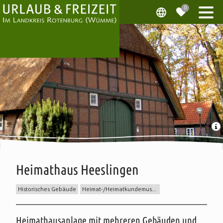
Heimathaus Heeslingen
Historisches Gebäude
Heimat-/Heimatkundemuseum
Beschreibung
Heimathausanlage mit mehreren Gebäuden und