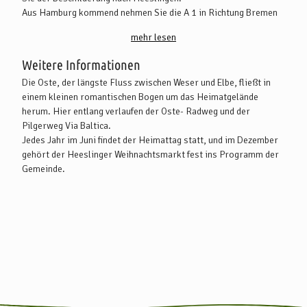
Aus Hamburg kommend nehmen Sie die A 1 in Richtung Bremen
(Abfahrt Sittensen) und folgen Sie der Ausschilderung in Richtung
mehr lesen
Nüttel, Ippensen, Steddorf, Boitzen und Heeslingen.
Die B 71 verbindet auch die Stadt Bremervörde und die
Weitere Informationen
Kreisstadt Rotenburg (Wümme) mit Zeven. In Zeven folgen Sie
Die Oste, der längste Fluss zwischen Weser und Elbe, fließt in
schließlich der Ausschilderung nach Heeslingen.
einem kleinen romantischen Bogen um das Heimatgelände
herum. Hier entlang verlaufen der Oste- Radweg und der
Mit öffentlichen Verkehrsmitteln:
Pilgerweg Via Baltica.
Es gibt Busverbindungen die nach Heeslingen führen. Weitere
Jedes Jahr im Juni findet der Heimattag statt, und im Dezember
Infos finden Sie unter www.vbn.de.
gehört der Heeslinger Weihnachtsmarkt fest ins Programm der
Gemeinde.