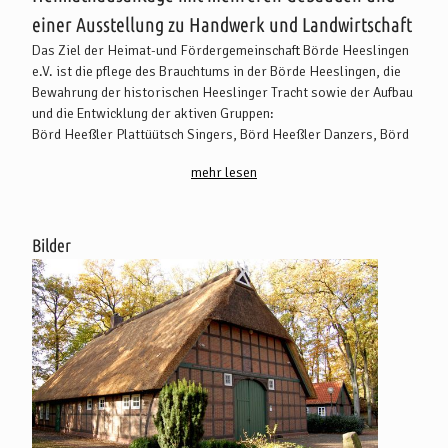
einer Ausstellung zu Handwerk und Landwirtschaft
Das Ziel der Heimat-und Fördergemeinschaft Börde Heeslingen
e.V. ist die pflege des Brauchtums in der Börde Heeslingen, die
Bewahrung der historischen Heeslinger Tracht sowie der Aufbau
und die Entwicklung der aktiven Gruppen:
Börd Heeßler Plattüütsch Singers, Börd Heeßler Danzers, Börd
Heeßler Kinderdanzers, Börd Heeßler Pladüütsch Speelers,
mehr lesen
Museumsteam, Börd Heeßler Backlüüd, East River Big Band
sowie das Redaktionsteam " Rund um Heeslingen".
Das Heimathaus wurde ursprünglich 1864 als Zweiständer-
Fachwerkhaus erbaut und in den Jahren 1988 / 1989 von
Bilder
Stemmen an den jetzigen Standort umgesetzt. Das Haus ist 21 m
lang und 11,70 m breit. Zur Hofstelle gehören außerdem eine
Heide- und Torfscheune, ein Backhaus, in dem regelmäßig
Butterkuchen gebacken wird, eine Wagenremise mit
Bienenstand, ein Ziehbrunnen und ein Informationspavillon. In
der " guten Stube" können standesamtliche Trauungen
stattfinden. Das Haus kann für private Veranstaltungen gemietet
werden.
Über die vielfältigen Aktionen der Mitglieder der Heimat- und