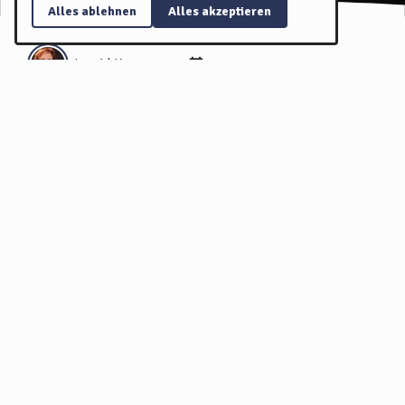
Alles ablehnen
Alles akzeptieren
Ingrid Krause
12.07.2021
Liebe + Lotte + Gott
Begegnungen auf dem Wümme-Radweg in Fintel
Der wunderbare Wümme-Radweg führt durch den kleinen Ort
Fintel. Da gibt es eine Kirche, ein Melkhus, einen kleinen
Supermarkt, ein Heimathaus, Wanderwege und alles, was man
eben braucht. In diesem kleinen Ort bin ich spannenden und
freundlichen Menschen begegnet. Zum Beispiel Lotte Uhr, die
Pastorin in der St. Antonius-Kirche, einer offenen
Radwegekirche. Sie ist recht frisch in der Gemeinde und sehr
frisch verheiratet. Aber der Reihe nach ...
Inhalt: