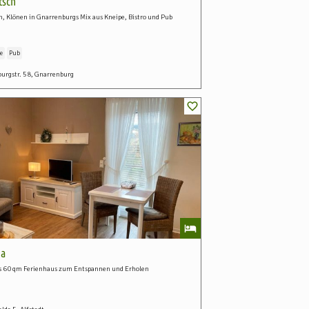
tsch
n, Klönen in Gnarrenburgs Mix aus Kneipe, Bistro und Pub
e
Pub
urgstr. 58, Gnarrenburg
ia
es 60 qm Ferienhaus zum Entspannen und Erholen