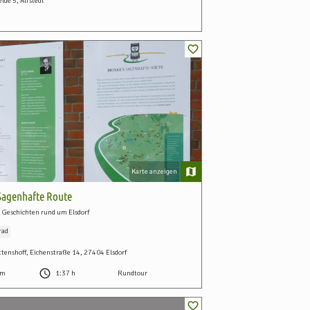
lde 5, Alfstedt
Karte anzeigen
Sagenhafte Route
 Geschichten rund um Elsdorf
rad
ttenshoff, Eichenstraße 14, 27404 Elsdorf
km
1:37 h
Rundtour