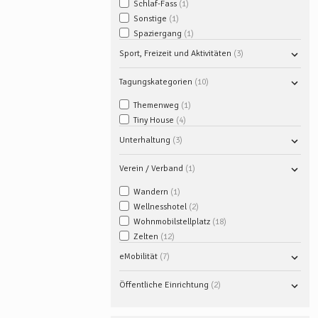
Schlaf-Fass
1
Sonstige
1
Spaziergang
1
Sport, Freizeit und Aktivitäten
3
Tagungskategorien
10
Themenweg
1
Tiny House
4
Unterhaltung
3
Verein / Verband
1
Wandern
1
Wellnesshotel
2
Wohnmobilstellplatz
18
Zelten
12
eMobilität
7
Öffentliche Einrichtung
2