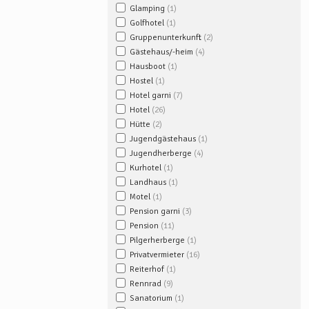
Glamping
1
Golfhotel
1
Gruppenunterkunft
2
Gästehaus/-heim
4
Hausboot
1
Hostel
1
Hotel garni
7
Hotel
26
Hütte
2
Jugendgästehaus
1
Jugendherberge
4
Kurhotel
1
Landhaus
1
Motel
1
Pension garni
3
Pension
11
Pilgerherberge
1
Privatvermieter
16
Reiterhof
1
Rennrad
9
Sanatorium
1