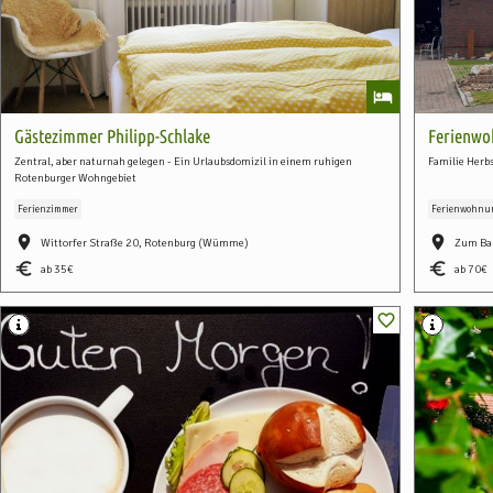
Gästezimmer Philipp-Schlake
Ferienwo
Zentral, aber naturnah gelegen - Ein Urlaubsdomizil in einem ruhigen
Familie Herb
Rotenburger Wohngebiet
Ferienzimmer
Ferienwohnu
Wittorfer Straße 20, Rotenburg (Wümme)
Zum Bah
ab 35
ab 70