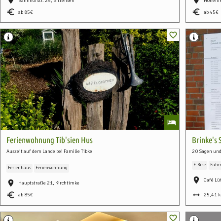
Bahnhofstr. 25, Sittensen
Hohenfe
ab 85
ab 45
Ferienwohnung Tib'sien Hus
Brinke's 
Auszeit auf dem Lande bei Familie Tibke
20 Sagen und
E-Bike
Fahr
Ferienhaus
Ferienwohnung
Café Lü
Hauptstraße 21, Kirchtimke
ab 85
25,41 