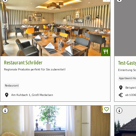
Restaurant Schröder
Test-Gas
Regionale Produkte perfekt für Sie zubereitet!
Einleitung So
Apartment-Ho
Restaurant
Beispie
Am Kuhbach 1, Groß Meckelsen
ab 100