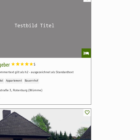
tgeber
S
mmertext gilt als h2 - ausgezeichnet als Standardtext
tel
Appartement
Bauernhof
lstraße 3, Rotenburg (Wümme)