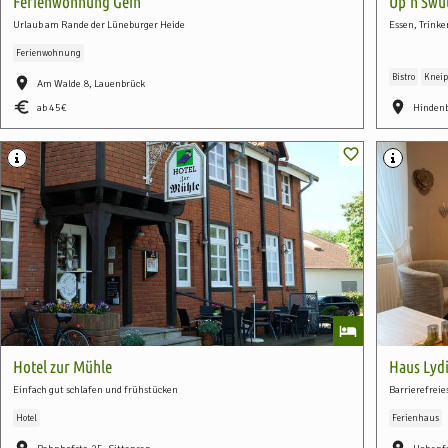
Ferienwohnung Gein
Up'n Swu
Urlaub am Rande der Lüneburger Heide
Essen, Trinke
Ferienwohnung
Bistro
Kneip
Am Walde 8, Lauenbrück
ab 45
Hindenb
Hotel zur Mühle
Haus Lyd
Einfach gut schlafen und frühstücken
Barrierefrei
Hotel
Ferienhaus