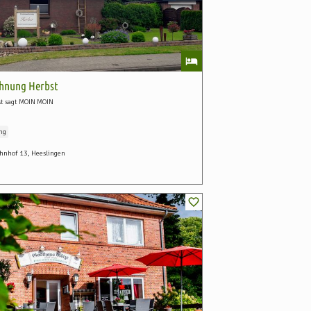
hnung Herbst
st sagt MOIN MOIN
ng
nhof 13, Heeslingen